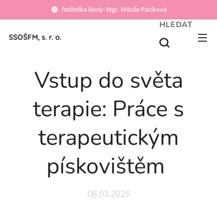
ředitelka školy: Mgr. Miluše Pacíková
HLEDAT
SSOŠFM, s. r. o.
Vstup do světa
terapie: Práce s
terapeutickým
pískovištěm
06.03.2025