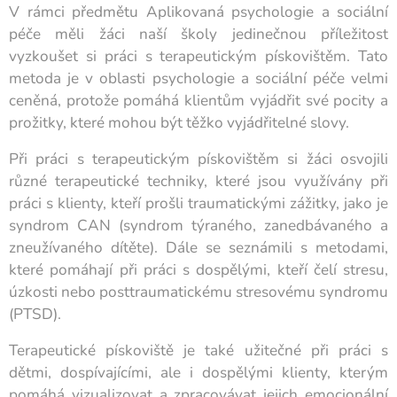
V rámci předmětu Aplikovaná psychologie a sociální
péče měli žáci naší školy jedinečnou příležitost
vyzkoušet si práci s terapeutickým pískovištěm. Tato
metoda je v oblasti psychologie a sociální péče velmi
ceněná, protože pomáhá klientům vyjádřit své pocity a
prožitky, které mohou být těžko vyjádřitelné slovy.
Při práci s terapeutickým pískovištěm si žáci osvojili
různé terapeutické techniky, které jsou využívány při
práci s klienty, kteří prošli traumatickými zážitky, jako je
syndrom CAN (syndrom týraného, zanedbávaného a
zneužívaného dítěte). Dále se seznámili s metodami,
které pomáhají při práci s dospělými, kteří čelí stresu,
úzkosti nebo posttraumatickému stresovému syndromu
(PTSD).
Terapeutické pískoviště je také užitečné při práci s
dětmi, dospívajícími, ale i dospělými klienty, kterým
pomáhá vizualizovat a zpracovávat jejich emocionální