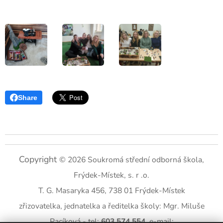
Share
Copyright
© 2026 Soukromá střední odborná škola,
Frýdek-Místek, s. r .o.
T. G. Masaryka 456, 738 01 Frýdek-Místek
zřizovatelka, jednatelka a ředitelka školy: Mgr. Miluše
Pacíková - tel:
603 574 554
, e-mail: