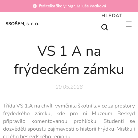
ředitelka školy: Mgr. Miluše Pacíková
HLEDAT
SSOŠFM, s. r. o.
VS 1 A na
frýdeckém zámku
20.05.2026
Třída VS 1.A na chvíli vyměnila školní lavice za prostory
frýdeckého zámku, kde pro ni Muzeum Beskyd
připravilo komentovanou prohlídku. Studenti se
dozvěděli spoustu zajímavostí o historii Frýdku-Místku i
celého beskydského regionu.