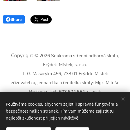
Share
Copyright
© 2026 Soukromá střední odborná škola,
Frýdek-Místek, s. r .o.
T. G. Masaryka 456, 738 01 Frýdek-Místek
zřizovatelka, jednatelka a ředitelka školy: Mgr. Miluše
Pacíková - tel:
603 574 554
, e-mail:
miluse.pacikova@ssosfm.cz
Používáme cookies, abychom zajistili správné fungování a
datová schránka:
ewj3ffi
bezpečnost našich stránek. Tím vám můžeme zajistit tu
nejlepší zkušenost při jejich návštěvě.
prohlášení o přístupnosti
kontakty