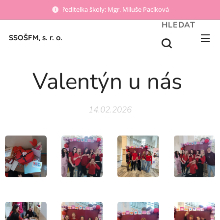
ředitelka školy: Mgr. Miluše Pacíková
HLEDAT
SSOŠFM, s. r. o.
Valentýn u nás
14.02.2026