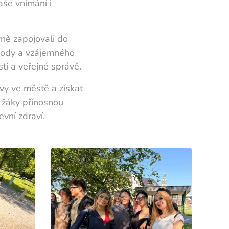
aše vnímání i
ně zapojovali do
ohody a vzájemného
ti a veřejné správě.
ávy ve městě a získat
 žáky přínosnou
evní zdraví.