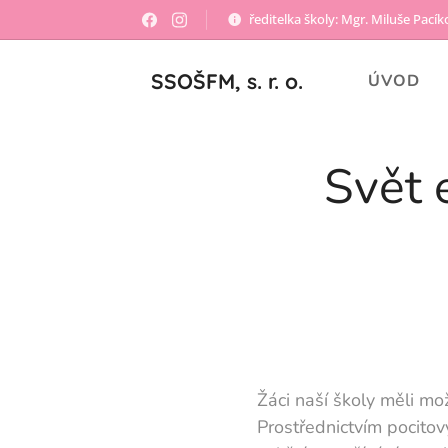
ředitelka školy: Mgr. Miluše Pací
SSOŠFM, s. r. o.
ÚVOD
Svět 
Žáci naší školy měli mo
Prostřednictvím pocito