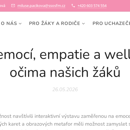
ková
miluse.pacikova@ssosfm.cz
+420 603 574 554
O NÁS
PRO ŽÁKY A RODIČE
PRO UCHAZEČ
emocí, empatie a wel
očima našich žáků
26.05.2026
žnost navštívili interaktivní výstavu zaměřenou na emoce
vých karet a obrazových metafor měli možnost zamyslet