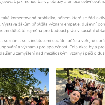
bjevovat, jak mohou barvy, obrazy a emoce ovlivňovat n
 také komentovaná prohlídka, během které se žáci aktiv
sí. Výstava žákům přiblížila význam empatie, duševní p
velmi důležité zejména pro budoucí práci v sociální oblas
t seznámit se s institucemi sociální péče a veřejné spr
fungování a významu pro společnost. Celá akce byla pro
k dalšímu zamyšlení nad mezilidskými vztahy i péčí o duš