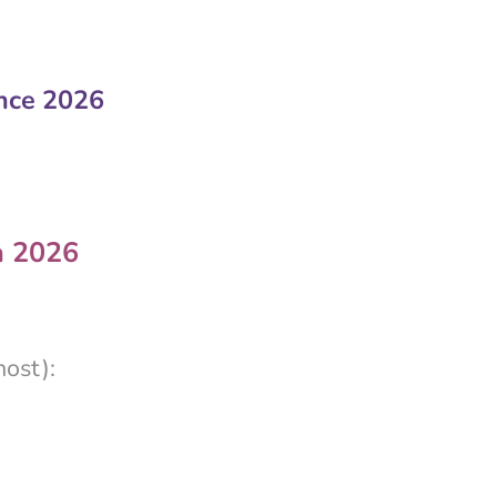
ence 2026
na 2026
nost):