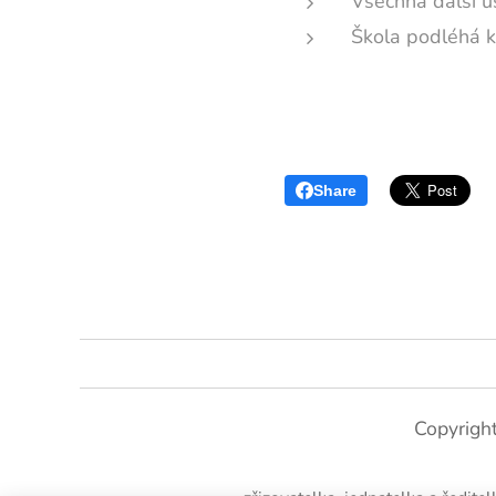
Všechna další u
Škola podléhá 
Share
Copyrigh