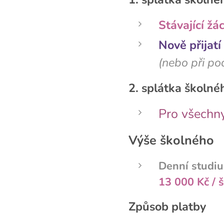
Stávající žác
Nově přijatí
(nebo při po
2. splátka školné
Pro všechny
Výše školného
Denní studi
13 000 Kč / š
Způsob platby