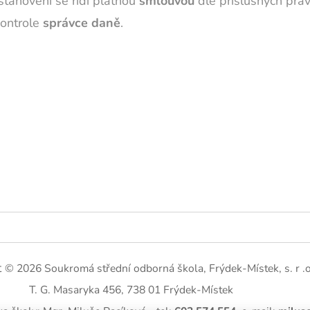
stanovení se řídí platnou
smlouvou
dle příslušných práv
kontrole
správce daně
.
t
© 2026 Soukromá střední odborná škola, Frýdek-Místek, s. r .o
T. G. Masaryka 456, 738 01 Frýdek-Místek