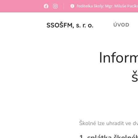
ředitelka školy: Mgr. Miluše Pací
SSOŠFM, s. r. o.
ÚVOD
Infor
Školné lze uhradit ve d
1. splátka školné