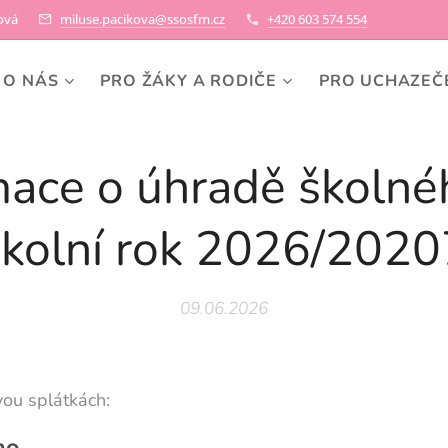
ková
miluse.pacikova@ssosfm.cz
+420 603 574 554
O NÁS
PRO ŽÁKY A RODIČE
PRO UCHAZEČ
mace o úhradě školné
školní rok 2026/2020
09.06.2026
vou splátkách:
ho