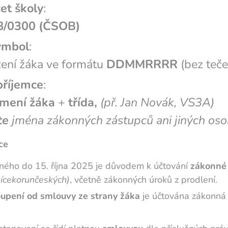
et školy
:
8/0300 (ČSOB)
symbol
:
ení žáka ve formátu
DDMMRRRR
(bez teček
příjemce
:
jmení žáka
+
třída,
(př. Jan Novák, VS3A)
te
jména zákonných zástupců ani jiných oso
ce
ného do 15. října 2025 je důvodem k účtování
zákonné
sícekorunčeských)
, včetně zákonných úroků z prodlení.
upení od smlouvy ze strany žáka
je účtována zákonná 