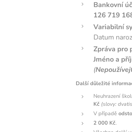
Bankovní úč
126 719 16
Variabilní 
Datum naroz
Zpráva pro 
Jméno a pří
(
Nepoužívej
Další důležité informa
Neuhrazení škol
Kč
(slovy: dvati
V případě
odsto
2 000 Kč
.