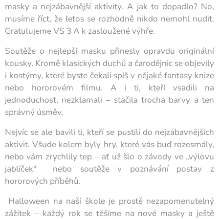
masky a nejzábavnější aktivity. A jak to dopadlo? No,
musíme říct, že letos se rozhodně nikdo nemohl nudit.
Gratulujeme VS 3 A k zasloužené výhře.
Soutěže o nejlepší masku přinesly opravdu originální
kousky. Kromě klasických duchů a čarodějnic se objevily
i kostýmy, které byste čekali spíš v nějaké fantasy knize
nebo hororovém filmu. A i ti, kteří vsadili na
jednoduchost, nezklamali – stačila trocha barvy a ten
správný úsměv.
Nejvíc se ale bavili ti, kteří se pustili do nejzábavnějších
aktivit. Všude kolem byly hry, které vás buď rozesmály,
nebo vám zrychlily tep – ať už šlo o závody ve „výlovu
jablíček" nebo soutěže v poznávání postav z
hororových příběhů.
Halloween na naší škole je prostě nezapomenutelný
zážitek – každý rok se těšíme na nové masky a ještě