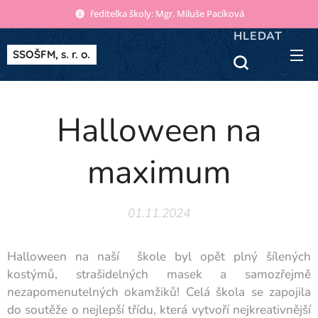
ředitelka školy: Mgr. Miluše Pacíková
HLEDAT
SSOŠFM, s. r. o.
Halloween na
maximum
01.11.2024
Halloween na naší škole byl opět plný šílených
kostýmů, strašidelných masek a samozřejmě
nezapomenutelných okamžiků! Celá škola se zapojila
do soutěže o nejlepší třídu, která vytvoří nejkreativnější