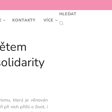
HLEDAT
E
KONTAKTY
VÍCE
bětem
olidarity
ismu, který je věnován
při nich přišli o život, i