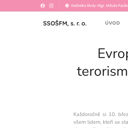
ředitelka školy: Mgr. Miluše Pací
SSOŠFM, s. r. o.
ÚVOD
Evro
terorism
Každoročně si 10. bře
všem lidem, kteří se stal