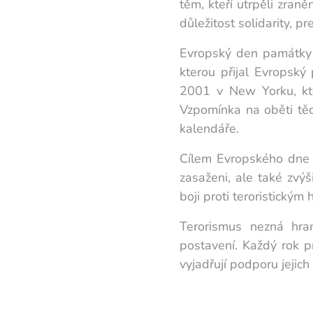
těm, kteří utrpěli zran
důležitost solidarity, p
Evropský den památky o
kterou přijal Evropský
2001 v New Yorku, kte
Vzpomínka na oběti těch
kalendáře.
Cílem Evropského dne p
zasaženi, ale také zvýš
boji proti teroristickým
Terorismus nezná hran
postavení. Každý rok p
vyjadřují podporu jejic