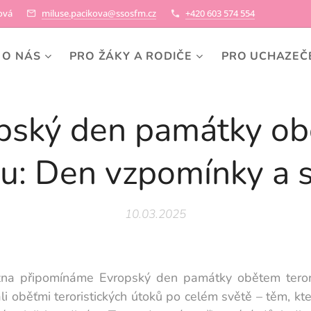
ková
miluse.pacikova@ssosfm.cz
+420 603 574 554
O NÁS
PRO ŽÁKY A RODIČE
PRO UCHAZEČ
pský den památky o
u: Den vzpomínky a s
10.03.2025
zna připomínáme Evropský den památky obětem teror
i oběťmi teroristických útoků po celém světě – těm, kteří 