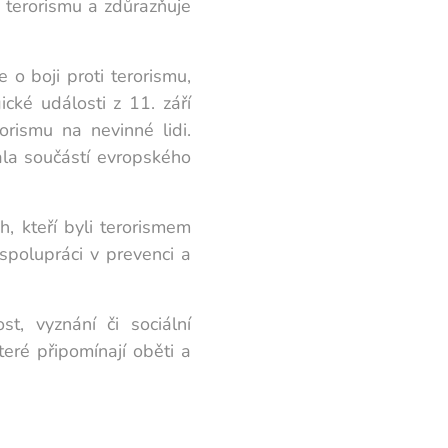
y terorismu a zdůrazňuje
o boji proti terorismu,
cké události z 11. září
rismu na nevinné lidi.
tala součástí evropského
, kteří byli terorismem
 spolupráci v prevenci a
t, vyznání či sociální
eré připomínají oběti a