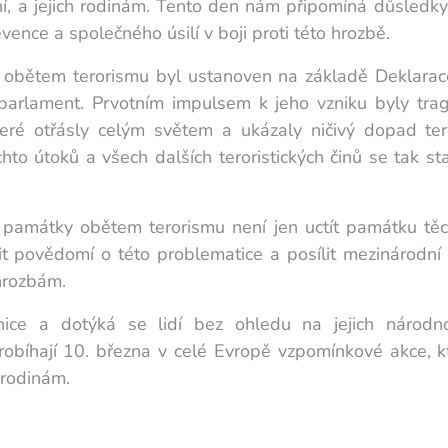
ění, a jejich rodinám. Tento den nám připomíná důsledk
revence a společného úsilí v boji proti této hrozbě.
bětem terorismu byl ustanoven na základě Deklarace 
 parlament. Prvotním impulsem k jeho vzniku byly tragi
ré otřásly celým světem a ukázaly ničivý dopad tero
to útoků a všech dalších teroristických činů se tak s
amátky obětem terorismu není jen uctít památku těch
it povědomí o této problematice a posílit mezinárodní
 hrozbám.
ice a dotýká se lidí bez ohledu na jejich národnos
robíhají 10. března v celé Evropě vzpomínkové akce, kt
h rodinám.