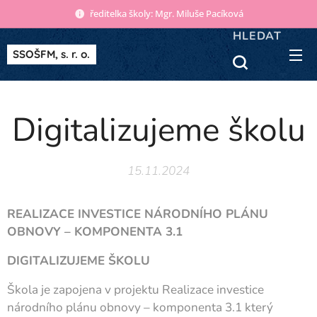
ředitelka školy: Mgr. Miluše Pacíková
HLEDAT
SSOŠFM, s. r. o.
Digitalizujeme školu
15.11.2024
REALIZACE INVESTICE NÁRODNÍHO PLÁNU
OBNOVY – KOMPONENTA 3.1
DIGITALIZUJEME ŠKOLU
Škola je zapojena v projektu Realizace investice
národního plánu obnovy – komponenta 3.1 který