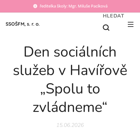
ředitelka školy: Mgr. Miluše Pacíková
HLEDAT
SSOŠFM, s. r. o.
Den sociálních
služeb v Havířově
„Spolu to
zvládneme“
15.06.2026