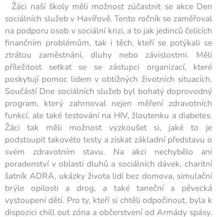
Žáci naší školy měli možnost zúčastnit se akce Den
sociálních služeb v Havířově. Tento ročník se zaměřoval
na podporu osob v sociální krizi, a to jak jedinců čelících
finančním problémům, tak i těch, kteří se potýkali se
ztrátou zaměstnání, dluhy nebo závislostmi. Měli
příležitost setkat se se zástupci organizací, které
poskytují pomoc lidem v obtížných životních situacích.
Součástí Dne sociálních služeb byl bohatý doprovodný
program, který zahrnoval nejen měření zdravotních
funkcí, ale také testování na HIV, žloutenku a diabetes.
Žáci tak měli možnost vyzkoušet si, jaké to je
podstoupit takovéto testy a získat základní představu o
svém zdravotním stavu. Na akci nechybělo ani
poradenství v oblasti dluhů a sociálních dávek, charitní
šatník ADRA, ukázky života lidí bez domova, simulační
brýle opilosti a drog, a také taneční a pěvecká
vystoupení dětí. Pro ty, kteří si chtěli odpočinout, byla k
dispozici chill out zóna a občerstvení od Armády spásy.