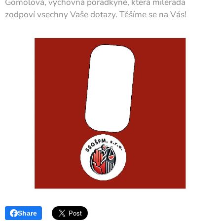
Gomolová, výchovná poradkyně, která mileráda
zodpoví vsechny Vaše dotazy. Těšíme se na Vás!
Share