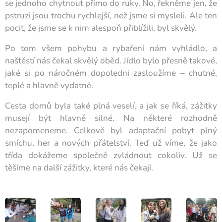
se jednoho chytnout přímo do ruky. No, řekněme jen, že
pstruzi jsou trochu rychlejší, než jsme si mysleli. Ale ten
pocit, že jsme se k nim alespoň přiblížili, byl skvělý.
Po tom všem pohybu a rybaření nám vyhládlo, a
naštěstí nás čekal skvělý oběd. Jídlo bylo přesně takové,
jaké si po náročném dopoledni zasloužíme – chutné,
teplé a hlavně vydatné.
Cesta domů byla také plná veselí, a jak se říká, zážitky
musejí být hlavně silné. Na některé rozhodně
nezapomeneme. Celkově byl adaptační pobyt plný
smíchu, her a nových přátelství. Teď už víme, že jako
třída dokážeme společně zvládnout cokoliv. Už se
těšíme na další zážitky, které nás čekají.