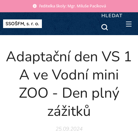
ředitelka školy: Mgr. Miluše Pacíková
HLEDAT
SSOŠFM, s. r. o.
Adaptační den VS 1
A ve Vodní mini
ZOO - Den plný
zážitků
25.09.2024