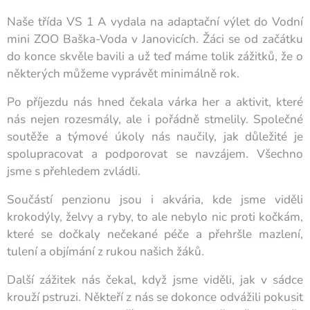
Naše třída VS 1 A vydala na adaptační výlet do Vodní
mini ZOO Baška-Voda v Janovicích. Žáci se od začátku
do konce skvěle bavili a už teď máme tolik zážitků, že o
některých můžeme vyprávět minimálně rok.
Po příjezdu nás hned čekala várka her a aktivit, které
nás nejen rozesmály, ale i pořádně stmelily. Společné
soutěže a týmové úkoly nás naučily, jak důležité je
spolupracovat a podporovat se navzájem. Všechno
jsme s přehledem zvládli.
Součástí penzionu jsou i akvária, kde jsme viděli
krokodýly, želvy a ryby, to ale nebylo nic proti kočkám,
které se dočkaly nečekané péče a přehršle mazlení,
tulení a objímání z rukou našich žáků.
Další zážitek nás čekal, když jsme viděli, jak v sádce
krouží pstruzi. Někteří z nás se dokonce odvážili pokusit